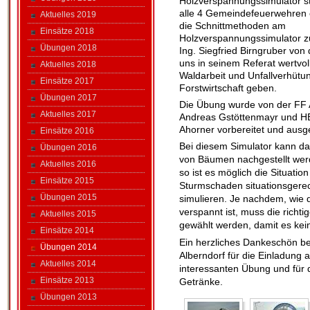
Holzverspannungssimulator st
alle 4 Gemeindefeuerwehren
Aktuelles 2019
die Schnittmethoden am
Einsätze 2018
Holzverspannungssimulator zu
Übungen 2018
Ing. Siegfried Birngruber von
uns in seinem Referat wertvol
Aktuelles 2018
Waldarbeit und Unfallverhütun
Einsätze 2017
Forstwirtschaft geben.
Übungen 2017
Die Übung wurde von der FF
Aktuelles 2017
Andreas Gstöttenmayr und 
Ahorner vorbereitet und ausge
Einsätze 2016
Bei diesem Simulator kann d
Übungen 2016
von Bäumen nachgestellt wer
Aktuelles 2016
so ist es möglich die Situati
Einsätze 2015
Sturmschaden situationsgere
Übungen 2015
simulieren. Je nachdem, wie
verspannt ist, muss die richti
Aktuelles 2015
gewählt werden, damit es kei
Einsätze 2014
Ein herzliches Dankeschön be
Übungen 2014
Alberndorf für die Einladung 
Aktuelles 2014
interessanten Übung und für 
Einsätze 2013
Getränke.
Übungen 2013