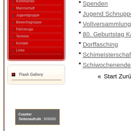
Kommando
Spenden
Mannschaft
Jugend Schnupp
Jugendgruppe
Bewerbsgruppe
Vollversammlung
Fahrzeuge
80. Geburtstag 
Termine
Dorffasching
Kontakt
Links
Schimeisterschaf
Schiwochenende 
Flash Gallery
«
Start
Zur
Counter
Seitenaufrufe
: 808680