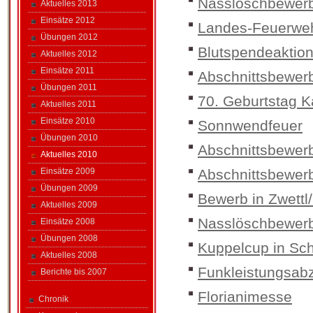
Nasslöschbewerb
Aktuelles 2013
Einsätze 2012
Landes-Feuerwe
Übungen 2012
Blutspendeaktio
Aktuelles 2012
Einsätze 2011
Abschnittsbewer
Übungen 2011
70. Geburtstag K
Aktuelles 2011
Einsätze 2010
Sonnwendfeuer
Übungen 2010
Abschnittsbewer
Aktuelles 2010
Einsätze 2009
Abschnittsbewerb 
Übungen 2009
Bewerb in Zwettl
Aktuelles 2009
Nasslöschbewerb
Einsätze 2008
Übungen 2008
Kuppelcup in Sc
Aktuelles 2008
Funkleistungsabz
Berichte bis 2007
Florianimesse
Chronik