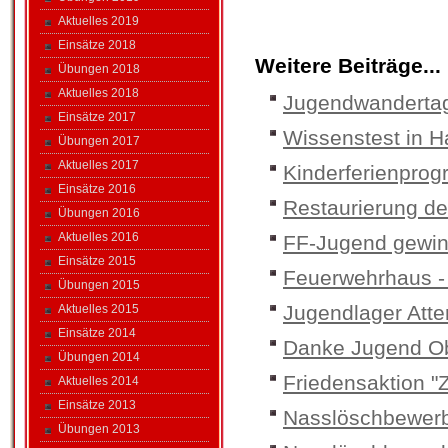
Aktuelles 2019
Einsätze 2018
Weitere Beiträge...
Übungen 2018
Aktuelles 2018
Jugendwanderta
Einsätze 2017
Wissenstest in H
Übungen 2017
Aktuelles 2017
Kinderferienpro
Einsätze 2016
Restaurierung des
Übungen 2016
Aktuelles 2016
FF-Jugend gewinn
Einsätze 2015
Feuerwehrhaus -
Übungen 2015
Jugendlager Atte
Aktuelles 2015
Einsätze 2014
Danke Jugend Ob
Übungen 2014
Friedensaktion "
Aktuelles 2014
Einsätze 2013
Nasslöschbewerb
Übungen 2013